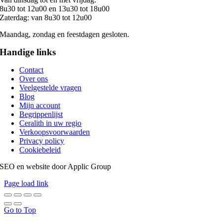
8u30 tot 12u00 en 13u30 tot 18u00
Zaterdag: van 8u30 tot 12u00
Maandag, zondag en feestdagen gesloten.
Handige links
Contact
Over ons
Veelgestelde vragen
Blog
Mijn account
Begrippenlijst
Ceralith in uw regio
Verkoopsvoorwaarden
Privacy policy
Cookiebeleid
SEO en website door Applic Group
Page load link
Go to Top