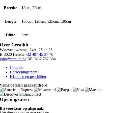
Breedte
18cm, 22cm
Lengte
100cm, 120cm, 125cm, 130cm
Dikte
5cm
Over Ceralith
Wittevrouwestraat 24A, 25 en 26
B-3020 Herent
+32 497 45 37 76
info@ceralith.be
BE 0437.762.384
Garantie
Herroepingsrecht
Klachten en geschillen
Veilig betalen gegarandeerd
Openingsuren
Bij voorkeur op afspraak:
Van dinsdag tot en met vrijdag: