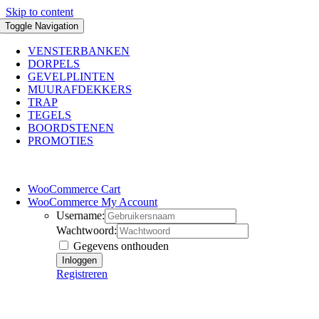
Skip to content
Toggle Navigation
VENSTERBANKEN
DORPELS
GEVELPLINTEN
MUURAFDEKKERS
TRAP
TEGELS
BOORDSTENEN
PROMOTIES
WooCommerce Cart
WooCommerce My Account
Username:
Wachtwoord:
Gegevens onthouden
Registreren
+32 497 45 37 76
Email ons